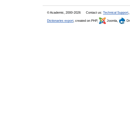
© Academic, 2000-2026
Contact us:
Technical Support
,
Dictionaries export
, created on PHP,
Joomla,
Dr