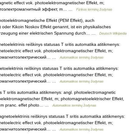
netic effect vok. photoelektromagnetischer Effekt, m;
. фотоэлектромагнитный эффект, m… …
Fizikos terminų žodynas
toelektromagnetische Effekt (PEM Effekt), auch
 oder Kikoin Noskov Effekt genannt, ist ein physikalisches
e Erzeugung einer elektrischen Spannung durch… …
Deutsch Wikipedia
oelektrinis reiškinys statusas T sritis automatika atitikmenys:
etoelectric effect vok. photoelektromagnetischer Effekt, m;
 фотомагнитоэлектрический… …
Automatikos terminų žodynas
elektrinis reiškinys statusas T sritis automatika atitikmenys:
etoelectric effect vok. photoelektromagnetischer Effekt, m;
 фотомагнитоэлектрический… …
Automatikos terminų žodynas
 T sritis automatika atitikmenys: angl. photoelectromagnetic
toelektromagnetischer Effekt, m; photomagnetoelektrischer Effekt,
 m pranc. effet photo… …
Automatikos terminų žodynas
netoelektrinis reiškinys statusas T sritis automatika atitikmenys:
etoelectric effect vok. photoelektromagnetischer Effekt, m;
 фотомагнитоэлектрический… …
Automatikos terminų žodynas