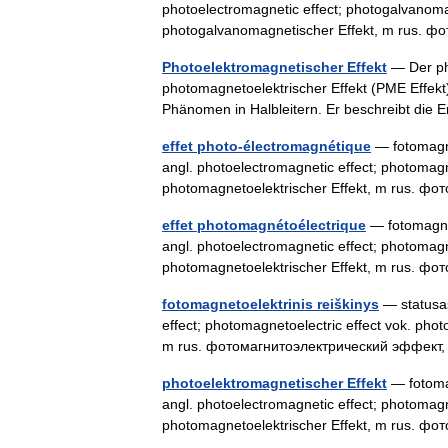
photoelectromagnetic effect; photogalvanomag
photogalvanomagnetischer Effekt, m rus
Photoelektromagnetischer Effekt
— Der pho
photomagnetoelektrischer Effekt (PME Effekt)
Phänomen in Halbleitern. Er beschreibt di
effet photo-électromagnétique
— fotomagnet
angl. photoelectromagnetic effect; photomagn
photomagnetoelektrischer Effekt, m rus.
effet photomagnétoélectrique
— fotomagneto
angl. photoelectromagnetic effect; photomagn
photomagnetoelektrischer Effekt, m rus.
fotomagnetoelektrinis reiškinys
— statusas
effect; photomagnetoelectric effect vok. pho
m rus. фотомагнитоэлектрический эффект,
photoelektromagnetischer Effekt
— fotomag
angl. photoelectromagnetic effect; photomagn
photomagnetoelektrischer Effekt, m rus.