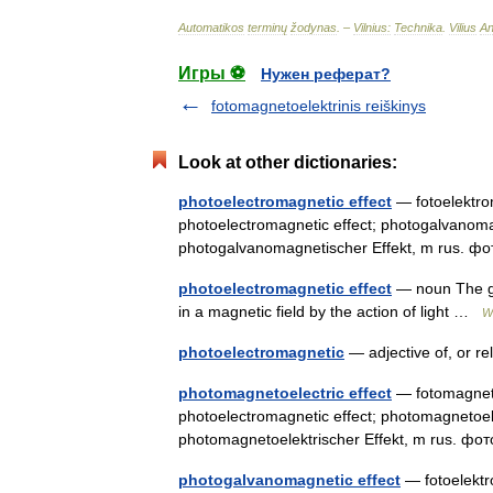
Automatikos
terminų
žodynas
. –
Vilnius:
Technika
.
Vilius
An
Игры ⚽
Нужен реферат?
fotomagnetoelektrinis reiškinys
Look at other dictionaries:
photoelectromagnetic effect
— fotoelektroma
photoelectromagnetic effect; photogalvanomag
photogalvanomagnetischer Effekt, m rus
photoelectromagnetic effect
— noun The gen
in a magnetic field by the action of light …
W
photoelectromagnetic
— adjective of, or r
photomagnetoelectric effect
— fotomagnetoe
photoelectromagnetic effect; photomagnetoele
photomagnetoelektrischer Effekt, m rus.
photogalvanomagnetic effect
— fotoelektro