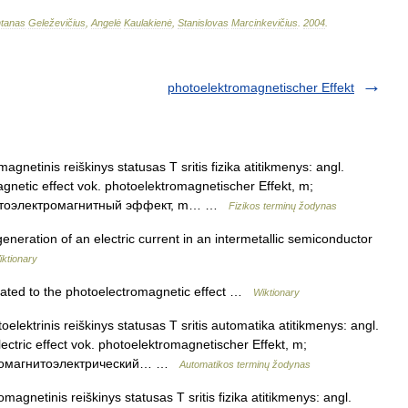
tanas
Geleževičius
,
Angelė
Kaulakienė
,
Stanislovas
Marcinkevičius
.
2004
.
photoelektromagnetischer Effekt
gnetinis reiškinys statusas T sritis fizika atitikmenys: angl.
netic effect vok. photoelektromagnetischer Effekt, m;
. фотоэлектромагнитный эффект, m… …
Fizikos terminų žodynas
eration of an electric current in an intermetallic semiconductor
iktionary
elated to the photoelectromagnetic effect …
Wiktionary
lektrinis reiškinys statusas T sritis automatika atitikmenys: angl.
ctric effect vok. photoelektromagnetischer Effekt, m;
 фотомагнитоэлектрический… …
Automatikos terminų žodynas
magnetinis reiškinys statusas T sritis fizika atitikmenys: angl.