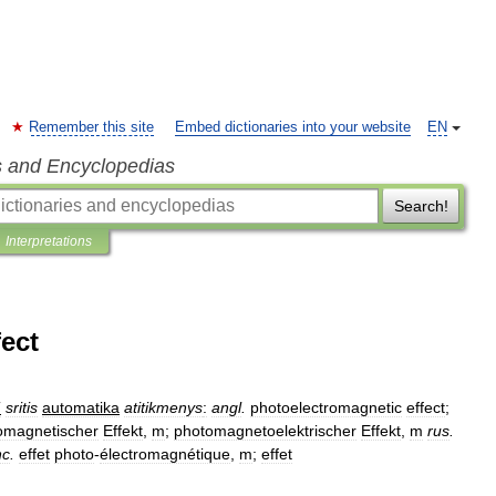
Remember this site
Embed dictionaries into your website
EN
s and Encyclopedias
Search!
Interpretations
ect
T
sritis
automatika
atitikmenys
:
angl
.
photoelectromagnetic
effect
;
omagnetischer
Effekt
,
m
;
photomagnetoelektrischer
Effekt
,
m
rus
.
nc
.
effet
photo
-
électromagnétique
,
m
;
effet