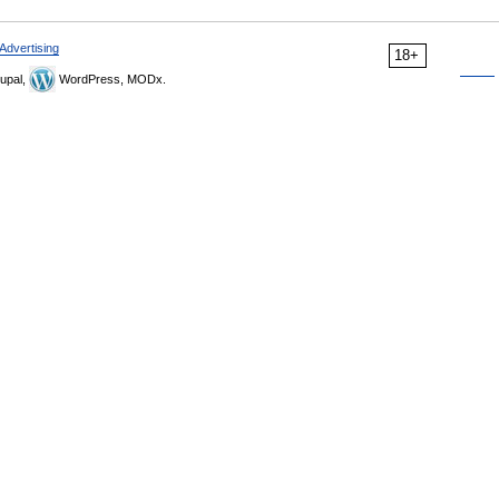
Advertising
18+
upal,
WordPress, MODx.