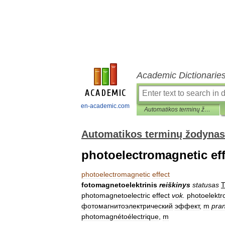
Academic Dictionarie
en-academic.com
Automatikos terminų žodynas
Automatikos terminų žodynas
photoelectromagnetic eff
photoelectromagnetic
effect
fotomagnetoelektrinis
reiškinys
statusas
photomagnetoelectric
effect
vok
.
photoelektr
фотомагнитоэлектрический
эффект
,
m
pra
photomagnétoélectrique
,
m